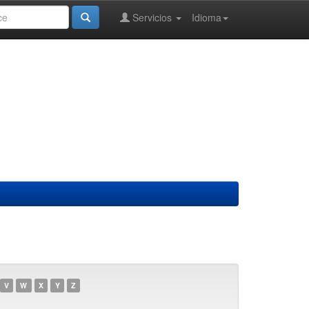
Servicios
Idioma
V
W
X
Y
Z