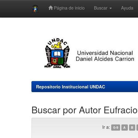
Página de inicio
Buscar
Ayuda
Skip
navigation
Repositorio Institucional UNDAC
Buscar por Autor Eufracio
Ir a:
0-9
A
B