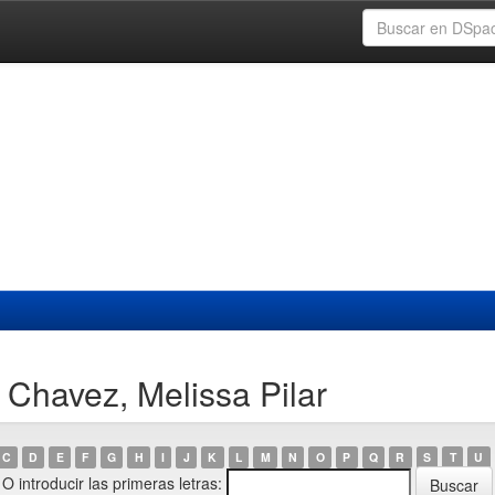
 Chavez, Melissa Pilar
C
D
E
F
G
H
I
J
K
L
M
N
O
P
Q
R
S
T
U
O introducir las primeras letras: