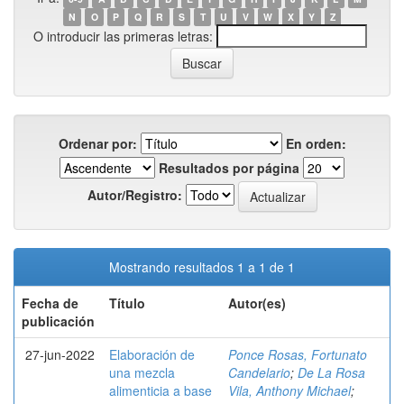
N
O
P
Q
R
S
T
U
V
W
X
Y
Z
O introducir las primeras letras:
Ordenar por:
En orden:
Resultados por página
Autor/Registro:
Mostrando resultados 1 a 1 de 1
Fecha de
Título
Autor(es)
publicación
27-jun-2022
Elaboración de
Ponce Rosas, Fortunato
una mezcla
Candelario
;
De La Rosa
alimenticia a base
Vila, Anthony Michael
;