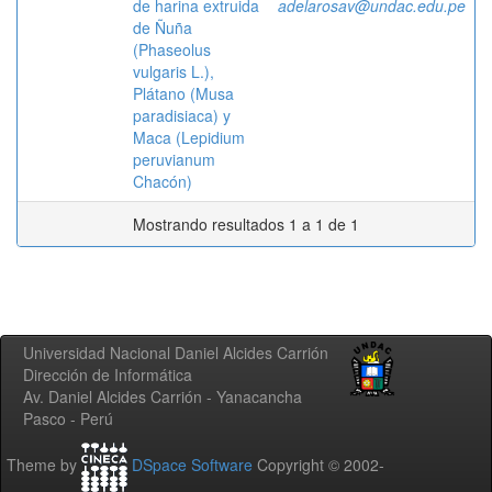
de harina extruida
adelarosav@undac.edu.pe
de Ñuña
(Phaseolus
vulgaris L.),
Plátano (Musa
paradisiaca) y
Maca (Lepidium
peruvianum
Chacón)
Mostrando resultados 1 a 1 de 1
Universidad Nacional Daniel Alcides Carrión
Dirección de Informática
Av. Daniel Alcides Carrión - Yanacancha
Pasco - Perú
Theme by
DSpace Software
Copyright © 2002-