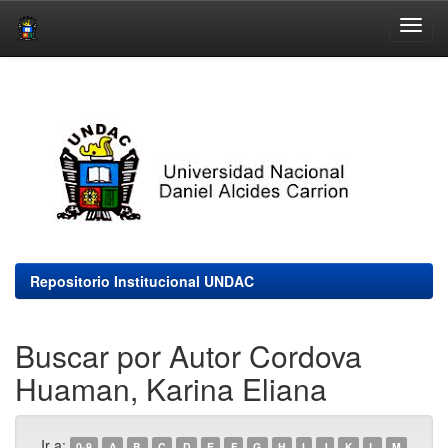
Skip
navigation
Repositorio Institucional UNDAC
Buscar por Autor Cordova
Huaman, Karina Eliana
Ir a:
0-9
A
B
C
D
E
F
G
H
I
J
K
L
M