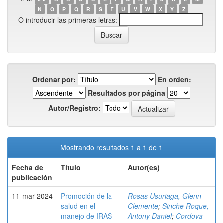
N
O
P
Q
R
S
T
U
V
W
X
Y
Z
O introducir las primeras letras:
Ordenar por:
En orden:
Resultados por página
Autor/Registro:
Mostrando resultados 1 a 1 de 1
Fecha de
Título
Autor(es)
publicación
11-mar-2024
Promoción de la
Rosas Usuriaga, Glenn
salud en el
Clemente
;
Sinche Roque,
manejo de IRAS
Antony Daniel
;
Cordova