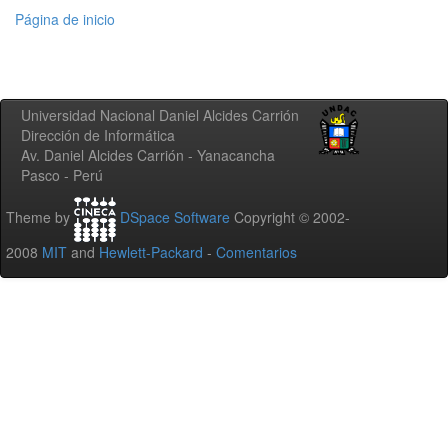
Página de inicio
Universidad Nacional Daniel Alcides Carrión
Dirección de Informática
Av. Daniel Alcides Carrión - Yanacancha
Pasco - Perú
Theme by
DSpace Software
Copyright © 2002-
2008
MIT
and
Hewlett-Packard
-
Comentarios