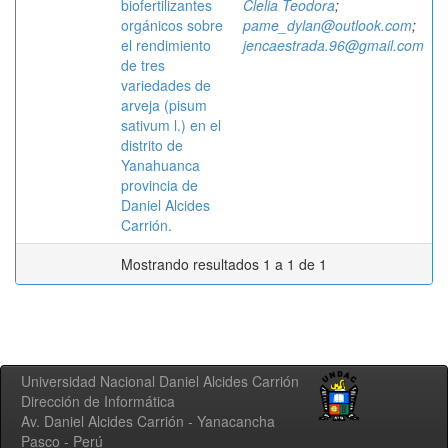
biofertilizantes
Clelia Teodora
;
orgánicos sobre
pame_dylan@outlook.com
;
el rendimiento
jencaestrada.96@gmail.com
de tres
variedades de
arveja (pisum
sativum l.) en el
distrito de
Yanahuanca
provincia de
Daniel Alcides
Carrión.
Mostrando resultados 1 a 1 de 1
Universidad Nacional Daniel Alcides Carrión
Dirección de Informática
Av. Daniel Alcides Carrión - Yanacancha
Pasco - Perú