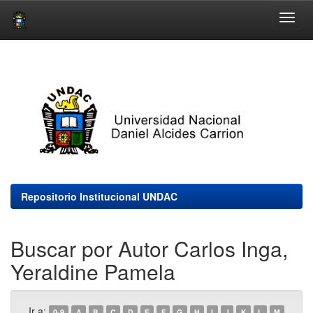
Skip
navigation
Repositorio Institucional UNDAC
Buscar por Autor Carlos Inga,
Yeraldine Pamela
Ir a:
0-9
A
B
C
D
E
F
G
H
I
J
K
L
M