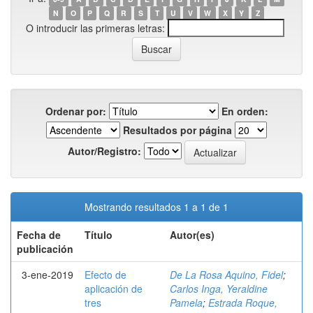
N
O
P
Q
R
S
T
U
V
W
X
Y
Z
O introducir las primeras letras:
Ordenar por:
En orden:
Resultados por página
Autor/Registro:
Mostrando resultados 1 a 1 de 1
Fecha de
Título
Autor(es)
publicación
3-ene-2019
Efecto de
De La Rosa Aquino, Fidel
;
aplicación de
Carlos Inga, Yeraldine
tres
Pamela
;
Estrada Roque,