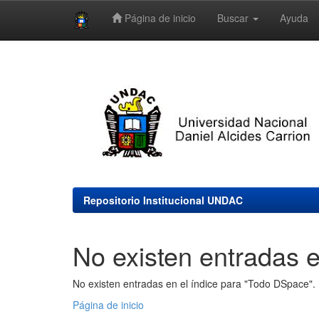
Página de inicio
Buscar
Ayuda
Skip
navigation
Repositorio Institucional UNDAC
No existen entradas e
No existen entradas en el índice para "Todo DSpace".
Página de inicio