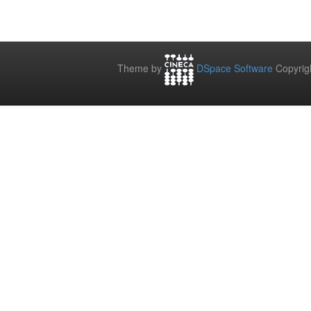
Theme by
DSpace Software
Copyrig