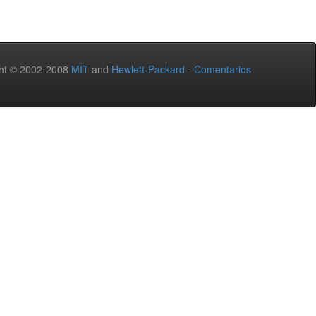
ht © 2002-2008
MIT
and
Hewlett-Packard
-
Comentarios