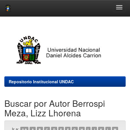
Skip
navigation
Repositorio Institucional UNDAC
Buscar por Autor Berrospi
Meza, Lizz Lhorena
Ir a:
0-9
A
B
C
D
E
F
G
H
I
J
K
L
M