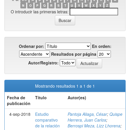
N
O
P
Q
R
S
T
U
V
W
X
Y
Z
O introducir las primeras letras:
Ordenar por:
En orden:
Resultados por página
Autor/Registro:
Mostrando resultados 1 a 1 de 1
Fecha de
Título
Autor(es)
publicación
4-sep-2018
Estudio
Pantoja Aliaga, César
;
Quispe
comparativo
Herrera, Juan Carlos
;
de la relación
Berrospi Meza, Lizz Lhorena
;