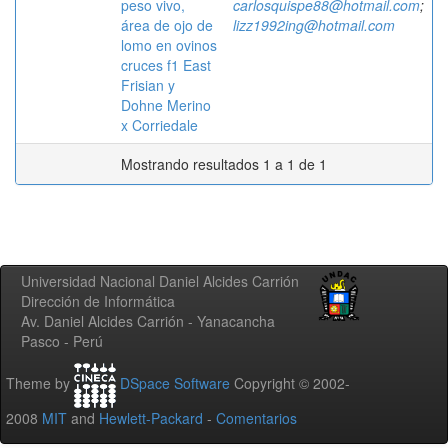
peso vivo,
carlosquispe88@hotmail.com
;
área de ojo de
lizz1992ing@hotmail.com
lomo en ovinos
cruces f1 East
Frisian y
Dohne Merino
x Corriedale
Mostrando resultados 1 a 1 de 1
Universidad Nacional Daniel Alcides Carrión
Dirección de Informática
Av. Daniel Alcides Carrión - Yanacancha
Pasco - Perú
Theme by
DSpace Software
Copyright © 2002-
2008
MIT
and
Hewlett-Packard
-
Comentarios