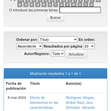
N
O
P
Q
R
S
T
U
V
W
X
Y
Z
O introducir las primeras letras:
Ordenar por:
En orden:
Resultados por página
Autor/Registro:
Mostrando resultados 1 a 1 de 1
Fecha de
Título
Autor(es)
publicación
8-mar-2024
Efecto de
Rodriguez Vargas,
bioinsumos en las
Aníbal Raúl
;
Jara
características
Schrader, Gerardo