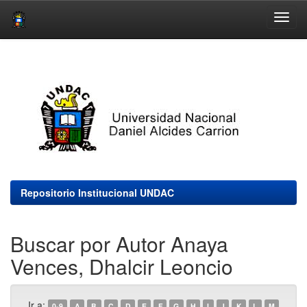
Skip
navigation
Repositorio Institucional UNDAC
Buscar por Autor Anaya
Vences, Dhalcir Leoncio
Ir a:
0-9
A
B
C
D
E
F
G
H
I
J
K
L
M