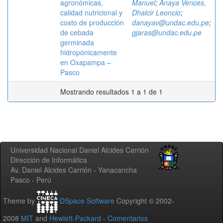
agronómicas,
Manuel
;
Anaya Vences,
calidad nutricional y
Dhalcir Leoncio
;
costo de producción
danayav@undac.edu.pe
;
de cebada
gjaras@undac.edu.pe
germinada
hidropónicamente
en Oxapampa –
Pasco
Mostrando resultados 1 a 1 de 1
Universidad Nacional Daniel Alcides Carrión
Dirección de Informática
Av. Daniel Alcides Carrión - Yanacancha
Pasco - Perú
Theme by
DSpace Software
Copyright © 2002-
2008
MIT
and
Hewlett-Packard
-
Comentarios