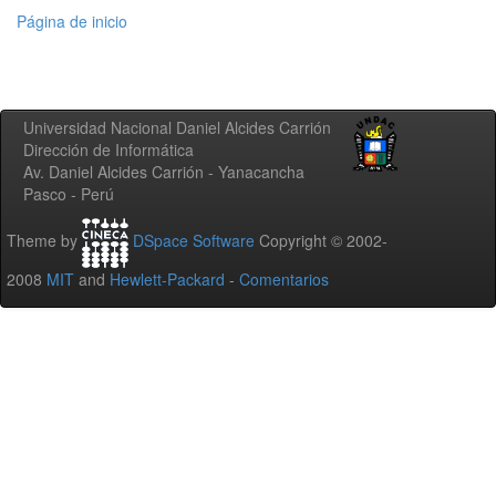
Página de inicio
Universidad Nacional Daniel Alcides Carrión
Dirección de Informática
Av. Daniel Alcides Carrión - Yanacancha
Pasco - Perú
Theme by
DSpace Software
Copyright © 2002-
2008
MIT
and
Hewlett-Packard
-
Comentarios