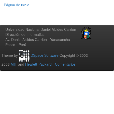
Página de inicio
Universidad Nacional Daniel Alcides Carrión
Dirección de Informática
Av. Daniel Alcides Carrión - Yanacancha
Pasco - Perú
Theme by
DSpace Software
Copyright © 2002-
2008
MIT
and
Hewlett-Packard
-
Comentarios