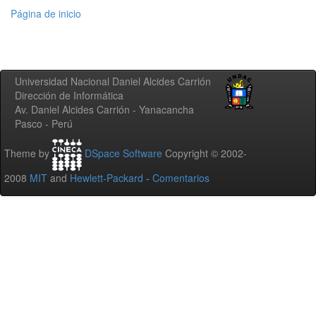
Página de inicio
Universidad Nacional Daniel Alcides Carrión
Dirección de Informática
Av. Daniel Alcides Carrión - Yanacancha
Pasco - Perú
Theme by
DSpace Software
Copyright © 2002-
2008
MIT
and
Hewlett-Packard
-
Comentarios