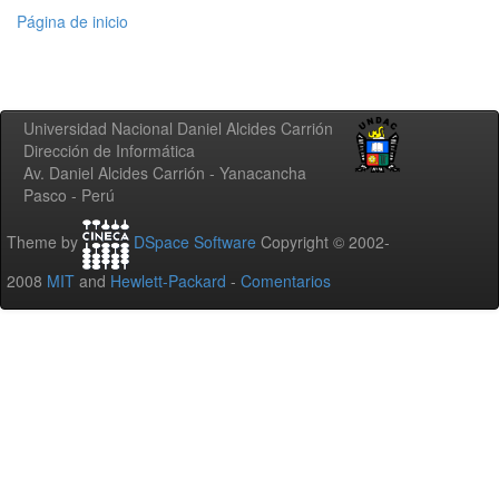
Página de inicio
Universidad Nacional Daniel Alcides Carrión
Dirección de Informática
Av. Daniel Alcides Carrión - Yanacancha
Pasco - Perú
Theme by
DSpace Software
Copyright © 2002-
2008
MIT
and
Hewlett-Packard
-
Comentarios