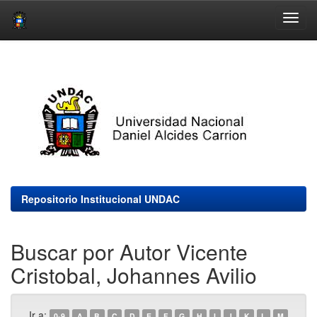
Skip
navigation
Repositorio Institucional UNDAC
Buscar por Autor Vicente
Cristobal, Johannes Avilio
Ir a:
0-9
A
B
C
D
E
F
G
H
I
J
K
L
M