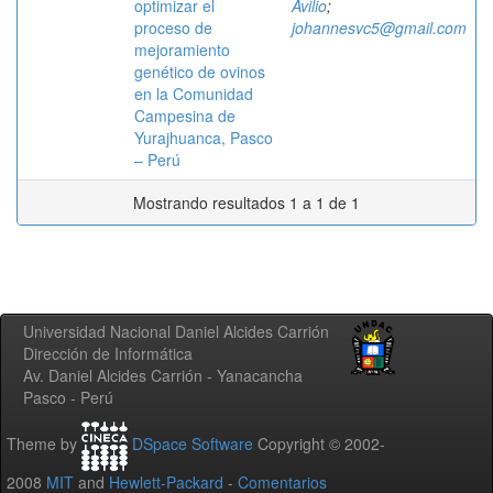
optimizar el
Avilio
;
proceso de
johannesvc5@gmail.com
mejoramiento
genético de ovinos
en la Comunidad
Campesina de
Yurajhuanca, Pasco
– Perú
Mostrando resultados 1 a 1 de 1
Universidad Nacional Daniel Alcides Carrión
Dirección de Informática
Av. Daniel Alcides Carrión - Yanacancha
Pasco - Perú
Theme by
DSpace Software
Copyright © 2002-
2008
MIT
and
Hewlett-Packard
-
Comentarios