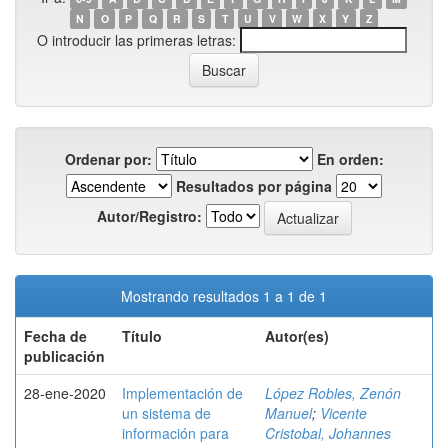
N
O
P
Q
R
S
T
U
V
W
X
Y
Z
O introducir las primeras letras:
Ordenar por:
En orden:
Resultados por página
Autor/Registro:
Mostrando resultados 1 a 1 de 1
Fecha de
Título
Autor(es)
publicación
28-ene-2020
Implementación de
López Robles, Zenón
un sistema de
Manuel
;
Vicente
información para
Cristobal, Johannes