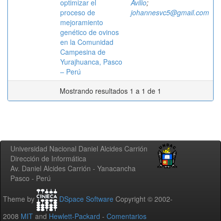
optimizar el
Avilio
;
proceso de
johannesvc5@gmail.com
mejoramiento
genético de ovinos
en la Comunidad
Campesina de
Yurajhuanca, Pasco
– Perú
Mostrando resultados 1 a 1 de 1
Universidad Nacional Daniel Alcides Carrión
Dirección de Informática
Av. Daniel Alcides Carrión - Yanacancha
Pasco - Perú
Theme by
DSpace Software
Copyright © 2002-
2008
MIT
and
Hewlett-Packard
-
Comentarios