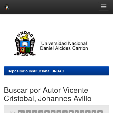
Skip
navigation
Repositorio Institucional UNDAC
Buscar por Autor Vicente
Cristobal, Johannes Avilio
Ir a:
0-9
A
B
C
D
E
F
G
H
I
J
K
L
M