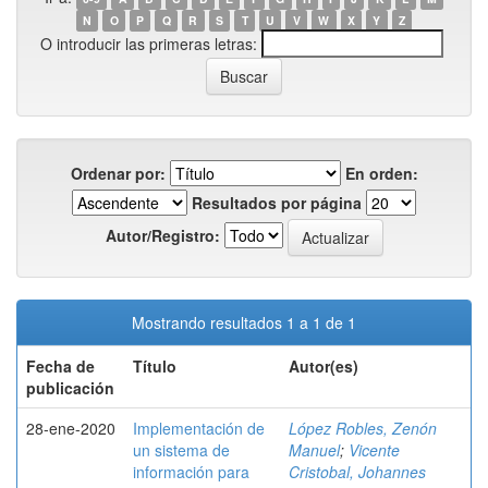
N
O
P
Q
R
S
T
U
V
W
X
Y
Z
O introducir las primeras letras:
Ordenar por:
En orden:
Resultados por página
Autor/Registro:
Mostrando resultados 1 a 1 de 1
Fecha de
Título
Autor(es)
publicación
28-ene-2020
Implementación de
López Robles, Zenón
un sistema de
Manuel
;
Vicente
información para
Cristobal, Johannes