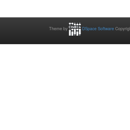
Theme by
DSpace Software
Copyrig