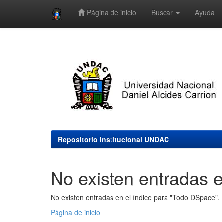
Página de inicio
Buscar
Ayuda
Skip
navigation
Repositorio Institucional UNDAC
No existen entradas e
No existen entradas en el índice para "Todo DSpace".
Página de inicio