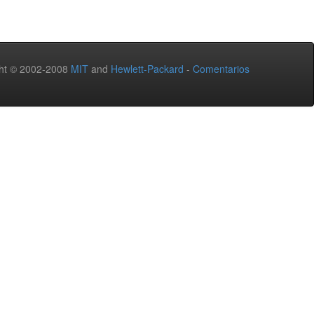
ht © 2002-2008
MIT
and
Hewlett-Packard
-
Comentarios