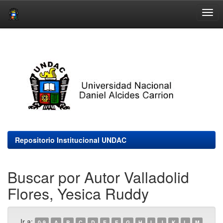
Skip
navigation
Repositorio Institucional UNDAC
Buscar por Autor Valladolid
Flores, Yesica Ruddy
Ir a:
0-9
A
B
C
D
E
F
G
H
I
J
K
L
M