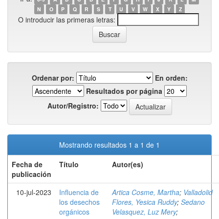
N
O
P
Q
R
S
T
U
V
W
X
Y
Z
O introducir las primeras letras:
Ordenar por:
En orden:
Resultados por página
Autor/Registro:
Mostrando resultados 1 a 1 de 1
Fecha de
Título
Autor(es)
publicación
10-jul-2023
Influencia de
Artica Cosme, Martha
;
Valladolid
los desechos
Flores, Yesica Ruddy
;
Sedano
orgánicos
Velasquez, Luz Mery
;