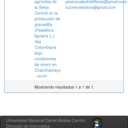
agrícolas de
yesicavalladolidflores@gmail.com
;
la Selva
luzmerysedano@gmail.com
Central en la
producción de
granadilla
(Passiflora
ligularis L.)
Vas
Colombiana
bajo
condiciones
de vivero en
Chanchamayo
- Junín
Mostrando resultados 1 a 1 de 1
Universidad Nacional Daniel Alcides Carrión
Dirección de Informática