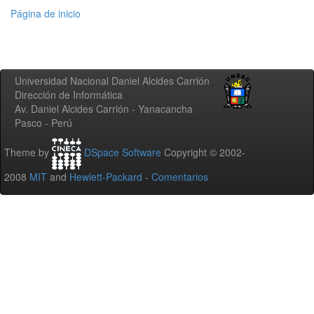
Página de inicio
Universidad Nacional Daniel Alcides Carrión
Dirección de Informática
Av. Daniel Alcides Carrión - Yanacancha
Pasco - Perú
Theme by
DSpace Software
Copyright © 2002-
2008
MIT
and
Hewlett-Packard
-
Comentarios