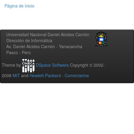
Página de inicio
Universidad Nacional Daniel Alcides Carrión
Dirección de Informática
Av. Daniel Alcides Carrión - Yanacancha
Pasco - Perú
Theme by
DSpace Software
Copyright © 2002-
2008
MIT
and
Hewlett-Packard
-
Comentarios