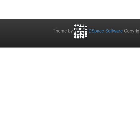
Theme by
DSpace Software
Copyrig