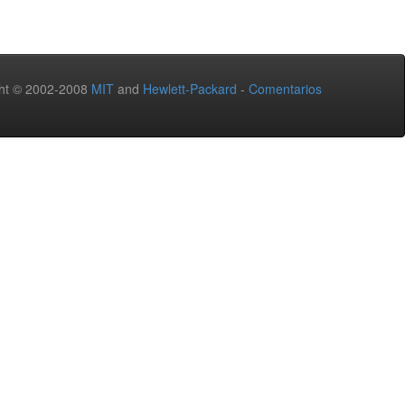
ht © 2002-2008
MIT
and
Hewlett-Packard
-
Comentarios