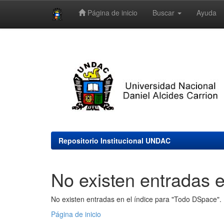
Página de inicio
Buscar
Ayuda
Skip
navigation
Repositorio Institucional UNDAC
No existen entradas e
No existen entradas en el índice para "Todo DSpace".
Página de inicio