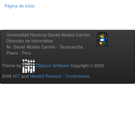
Página de inicio
Universidad Nacional Daniel Alcides Carrión
Dirección de Informática
Av. Daniel Alcides Carrión - Yanacancha
Pasco - Perú
Theme by
DSpace Software
Copyright © 2002-
2008
MIT
and
Hewlett-Packard
-
Comentarios