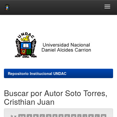
Skip
navigation
Repositorio Institucional UNDAC
Buscar por Autor Soto Torres,
Cristhian Juan
Ir a:
0-9
A
B
C
D
E
F
G
H
I
J
K
L
M