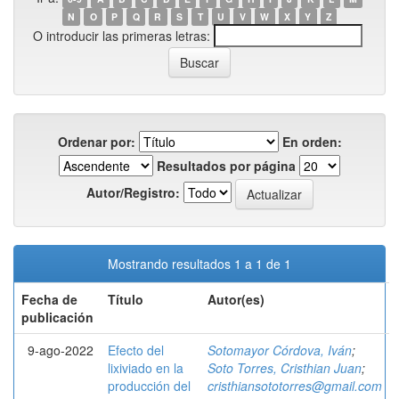
N
O
P
Q
R
S
T
U
V
W
X
Y
Z
O introducir las primeras letras:
Ordenar por:
En orden:
Resultados por página
Autor/Registro:
Mostrando resultados 1 a 1 de 1
Fecha de
Título
Autor(es)
publicación
9-ago-2022
Efecto del
Sotomayor Córdova, Iván
;
lixiviado en la
Soto Torres, Cristhian Juan
;
producción del
cristhiansototorres@gmail.com