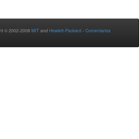
ht © 2002-2008
MIT
and
Hewlett-Packard
-
Comentarios