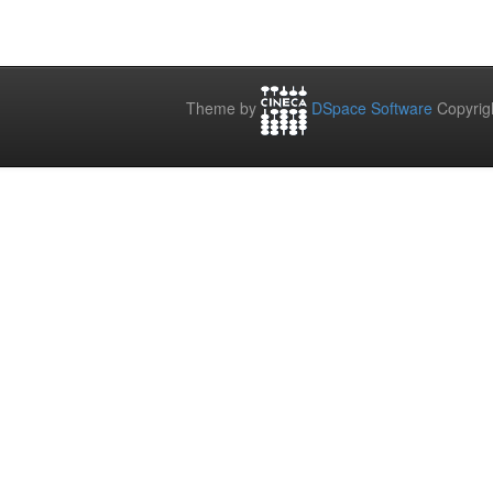
Theme by
DSpace Software
Copyrig