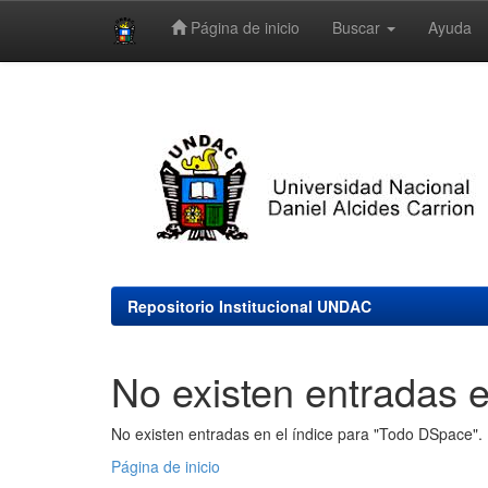
Página de inicio
Buscar
Ayuda
Skip
navigation
Repositorio Institucional UNDAC
No existen entradas e
No existen entradas en el índice para "Todo DSpace".
Página de inicio