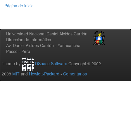
Página de inicio
Universidad Nacional Daniel Alcides Carrión
Dirección de Informática
Av. Daniel Alcides Carrión - Yanacancha
Pasco - Perú
Theme by
DSpace Software
Copyright © 2002-
2008
MIT
and
Hewlett-Packard
-
Comentarios