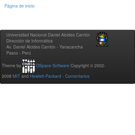
Página de inicio
Universidad Nacional Daniel Alcides Carrión
Dirección de Informática
Av. Daniel Alcides Carrión - Yanacancha
Pasco - Perú
Theme by
DSpace Software
Copyright © 2002-
2008
MIT
and
Hewlett-Packard
-
Comentarios