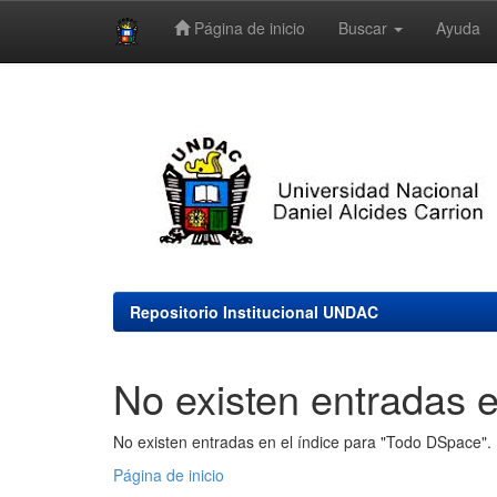
Página de inicio
Buscar
Ayuda
Skip
navigation
Repositorio Institucional UNDAC
No existen entradas e
No existen entradas en el índice para "Todo DSpace".
Página de inicio