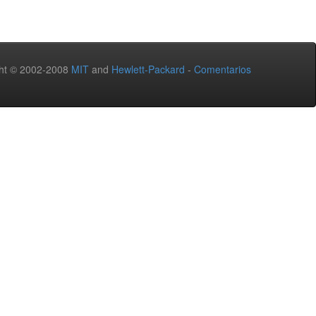
ht © 2002-2008
MIT
and
Hewlett-Packard
-
Comentarios