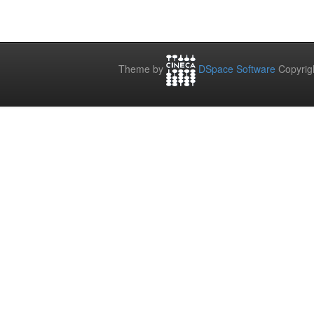
Theme by
DSpace Software
Copyrig