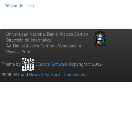
Página de inicio
Universidad Nacional Daniel Alcides Carrión
Dirección de Informática
Av. Daniel Alcides Carrión - Yanacancha
Pasco - Perú
Theme by
DSpace Software
Copyright © 2002-
2008
MIT
and
Hewlett-Packard
-
Comentarios