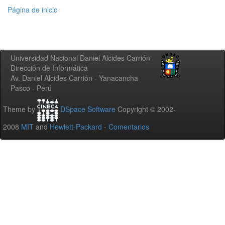
Página de inicio
Universidad Nacional Daniel Alcides Carrión
Dirección de Informática
Av. Daniel Alcides Carrión - Yanacancha
Pasco - Perú
Theme by
DSpace Software
Copyright © 2002-
2008
MIT
and
Hewlett-Packard
-
Comentarios