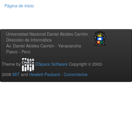
Página de inicio
Universidad Nacional Daniel Alcides Carrión
Dirección de Informática
Av. Daniel Alcides Carrión - Yanacancha
Pasco - Perú
Theme by
DSpace Software
Copyright © 2002-
2008
MIT
and
Hewlett-Packard
-
Comentarios