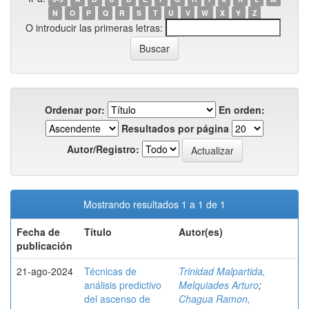
N
O
P
Q
R
S
T
U
V
W
X
Y
Z
O introducir las primeras letras:
Ordenar por:
En orden:
Resultados por página
Autor/Registro:
Mostrando resultados 1 a 1 de 1
Fecha de
Título
Autor(es)
publicación
21-ago-2024
Técnicas de
Trinidad Malpartida,
análisis predictivo
Melquiades Arturo
;
del ascenso de
Chagua Ramon,