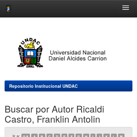
Skip
navigation
Repositorio Institucional UNDAC
Buscar por Autor Ricaldi
Castro, Franklin Antolin
Ir a:
0-9
A
B
C
D
E
F
G
H
I
J
K
L
M