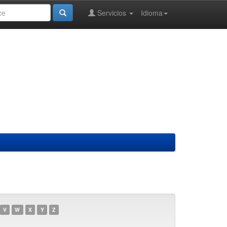
Servicios
Idioma
V
W
X
Y
Z