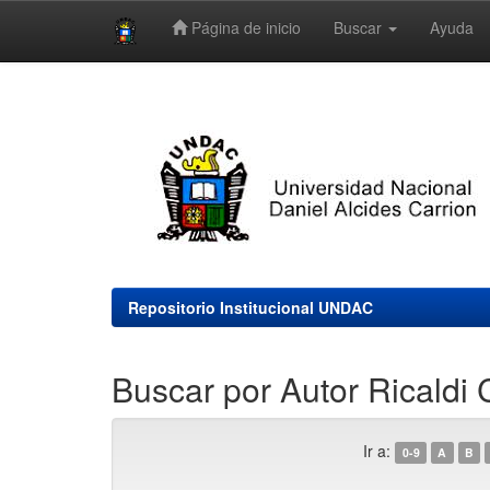
Página de inicio
Buscar
Ayuda
Skip
navigation
Repositorio Institucional UNDAC
Buscar por Autor Ricaldi C
Ir a:
0-9
A
B