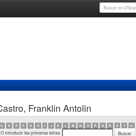
astro, Franklin Antolin
C
D
E
F
G
H
I
J
K
L
M
N
O
P
Q
R
S
T
U
O introducir las primeras letras: