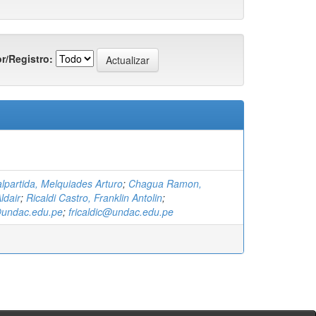
r/Registro:
lpartida, Melquiades Arturo
;
Chagua Ramon,
ldair
;
Ricaldi Castro, Franklin Antolin
;
undac.edu.pe
;
fricaldic@undac.edu.pe