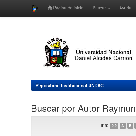
Página de inicio
Buscar
Ayuda
Skip
navigation
Repositorio Institucional UNDAC
Buscar por Autor Raymun
Ir a:
0-9
A
B