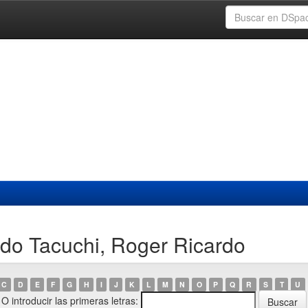
do Tacuchi, Roger Ricardo
C
D
E
F
G
H
I
J
K
L
M
N
O
P
Q
R
S
T
U
O introducir las primeras letras: