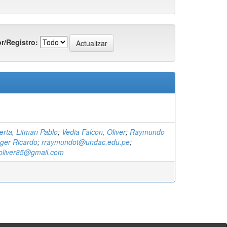
r/Registro:
rta, Litman Pablo
;
Vedia Falcon, Oliver
;
Raymundo
ger Ricardo
;
rraymundot@undac.edu.pe
;
noliver85@gmail.com