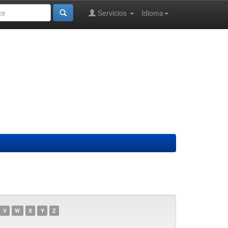
Servicios
Idioma
V
W
X
Y
Z