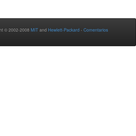
ht © 2002-2008
MIT
and
Hewlett-Packard
-
Comentarios