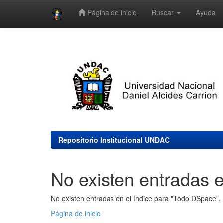
Página de inicio
Buscar
Ayuda
Skip
navigation
Repositorio Institucional UNDAC
No existen entradas e
No existen entradas en el índice para "Todo DSpace".
Página de inicio