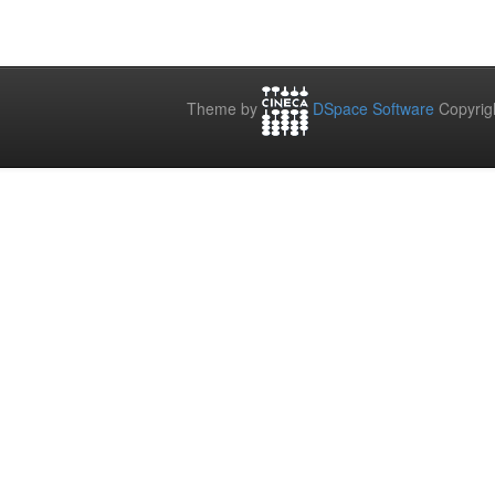
Theme by
DSpace Software
Copyrig