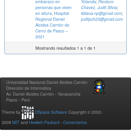
embarazo en
Yolanda
;
Panduro
personas que viven
Chavez, Judit Silvia
;
en altura, Hospital
lidiana.np@gmail.com
;
Regional Daniel
juditpch23@gmail.com
Alcides Carrión de
Cerro de Pasco –
2021
Mostrando resultados 1 a 1 de 1
Universidad Nacional Daniel Alcides Carrión
Dirección de Informática
Av. Daniel Alcides Carrión - Yanacancha
Pasco - Perú
Theme by
DSpace Software
Copyright © 2002-
2008
MIT
and
Hewlett-Packard
-
Comentarios