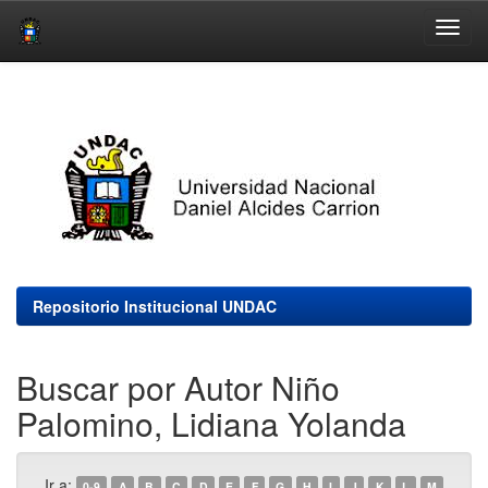
Skip
navigation
Repositorio Institucional UNDAC
Buscar por Autor Niño
Palomino, Lidiana Yolanda
Ir a:
0-9
A
B
C
D
E
F
G
H
I
J
K
L
M