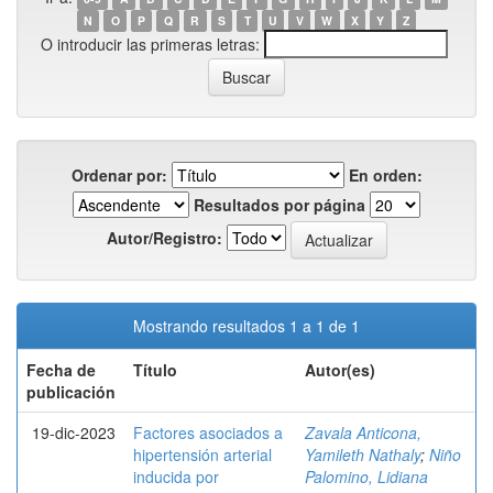
N
O
P
Q
R
S
T
U
V
W
X
Y
Z
O introducir las primeras letras:
Ordenar por:
En orden:
Resultados por página
Autor/Registro:
Mostrando resultados 1 a 1 de 1
Fecha de
Título
Autor(es)
publicación
19-dic-2023
Factores asociados a
Zavala Anticona,
hipertensión arterial
Yamileth Nathaly
;
Niño
inducida por
Palomino, Lidiana