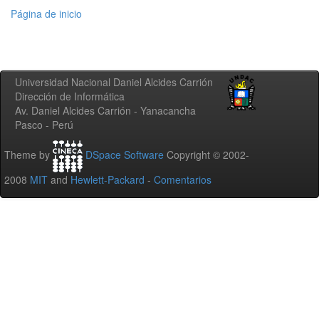
Página de inicio
Universidad Nacional Daniel Alcides Carrión
Dirección de Informática
Av. Daniel Alcides Carrión - Yanacancha
Pasco - Perú
Theme by
DSpace Software
Copyright © 2002-
2008
MIT
and
Hewlett-Packard
-
Comentarios