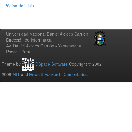
Página de inicio
Universidad Nacional Daniel Alcides Carrión
Dirección de Informática
Av. Daniel Alcides Carrión - Yanacancha
Pasco - Perú
Theme by
DSpace Software
Copyright © 2002-
2008
MIT
and
Hewlett-Packard
-
Comentarios