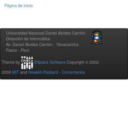
Página de inicio
Universidad Nacional Daniel Alcides Carrión
Dirección de Informática
Av. Daniel Alcides Carrión - Yanacancha
Pasco - Perú
Theme by
DSpace Software
Copyright © 2002-
2008
MIT
and
Hewlett-Packard
-
Comentarios