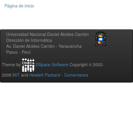
Página de inicio
Universidad Nacional Daniel Alcides Carrión
Dirección de Informática
Av. Daniel Alcides Carrión - Yanacancha
Pasco - Perú
Theme by
DSpace Software
Copyright © 2002-
2008
MIT
and
Hewlett-Packard
-
Comentarios