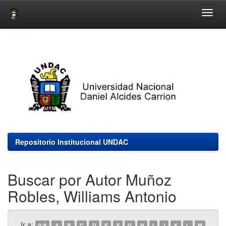
Skip
navigation
Repositorio Institucional UNDAC
Buscar por Autor Muñoz
Robles, Williams Antonio
Ir a:
0-9
A
B
C
D
E
F
G
H
I
J
K
L
M