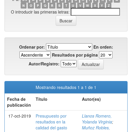
N
O
P
Q
R
S
T
U
V
W
X
Y
Z
O introducir las primeras letras:
Ordenar por:
En orden:
Resultados por página
Autor/Registro:
Mostrando resultados 1 a 1 de 1
Fecha de
Título
Autor(es)
publicación
17-oct-2019
Presupuesto por
Llanos Romero,
resultados en la
Yolanda Virginia
;
calidad del gasto
Muñoz Robles,