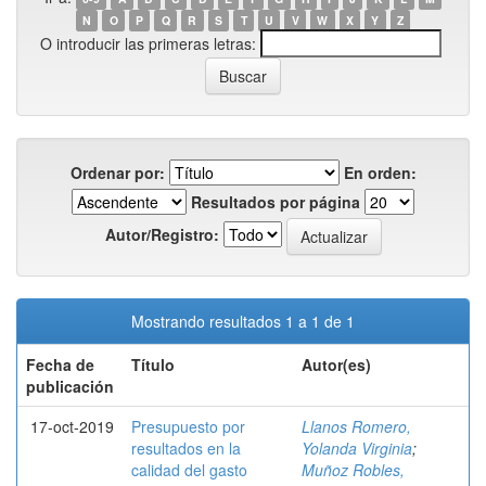
N
O
P
Q
R
S
T
U
V
W
X
Y
Z
O introducir las primeras letras:
Ordenar por:
En orden:
Resultados por página
Autor/Registro:
Mostrando resultados 1 a 1 de 1
Fecha de
Título
Autor(es)
publicación
17-oct-2019
Presupuesto por
Llanos Romero,
resultados en la
Yolanda Virginia
;
calidad del gasto
Muñoz Robles,