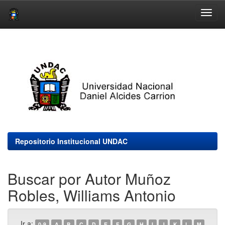
Skip
navigation
Repositorio Institucional UNDAC
Buscar por Autor Muñoz
Robles, Williams Antonio
Ir a:
0-9
A
B
C
D
E
F
G
H
I
J
K
L
M