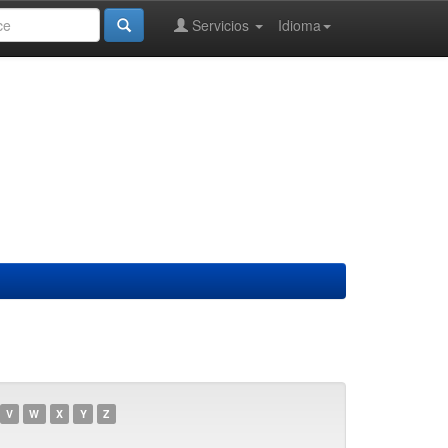
Servicios
Idioma
V
W
X
Y
Z