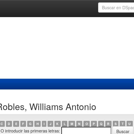
obles, Williams Antonio
C
D
E
F
G
H
I
J
K
L
M
N
O
P
Q
R
S
T
U
O introducir las primeras letras: