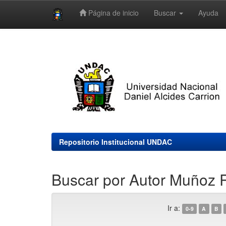
Página de inicio
Buscar
Ayuda
Skip
navigation
Repositorio Institucional UNDAC
Buscar por Autor Muñoz R
Ir a:
0-9
A
B