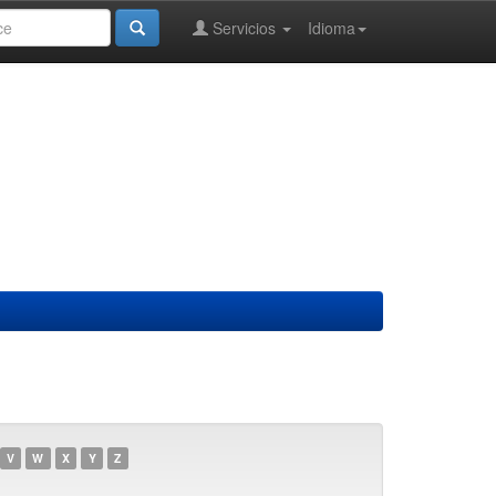
Servicios
Idioma
V
W
X
Y
Z