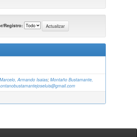
r/Registro:
Marcelo, Armando Isaias
;
Montaño Bustamante,
ontanobustamantejoseluis@gmail.com