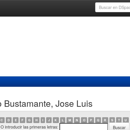
o Bustamante, Jose Luis
C
D
E
F
G
H
I
J
K
L
M
N
O
P
Q
R
S
T
U
O introducir las primeras letras: