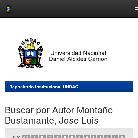
Skip
navigation
Repositorio Institucional UNDAC
Buscar por Autor Montaño
Bustamante, Jose Luis
Ir a:
0-9
A
B
C
D
E
F
G
H
I
J
K
L
M