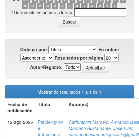
N
O
P
Q
R
S
T
U
V
W
X
Y
Z
O introducir las primeras letras:
Ordenar por:
En orden:
Resultados por página
Autor/Registro:
Mostrando resultados 1 a 1 de 1
Fecha de
Título
Autor(es)
publicación
12-ago-2025
Perplexity en
Carhuachin Marcelo, Armando Isai
el
Montaño Bustamante, Jose Luis
;
tratamiento
montanobustamantejoseluis@gmai