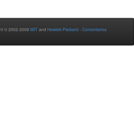
ht © 2002-2008
MIT
and
Hewlett-Packard
-
Comentarios