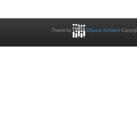
Theme by
DSpace Software
Copyrig