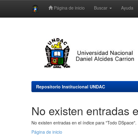
Página de inicio
Buscar
Ayuda
Skip
navigation
Repositorio Institucional UNDAC
No existen entradas e
No existen entradas en el índice para "Todo DSpace".
Página de inicio