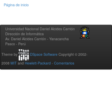
Página de inicio
Universidad Nacional Daniel Alcides Carrión
Dirección de Informática
Av. Daniel Alcides Carrión - Yanacancha
Pasco - Perú
Theme by
DSpace Software
Copyright © 2002-
2008
MIT
and
Hewlett-Packard
-
Comentarios