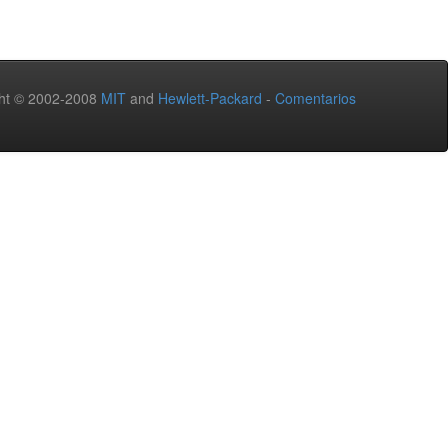
ht © 2002-2008
MIT
and
Hewlett-Packard
-
Comentarios