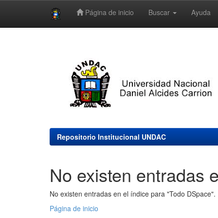
Página de inicio
Buscar
Ayuda
Skip
navigation
Repositorio Institucional UNDAC
No existen entradas e
No existen entradas en el índice para "Todo DSpace".
Página de inicio