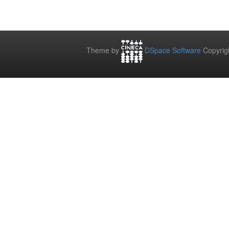
Theme by
DSpace Software
Copyrig