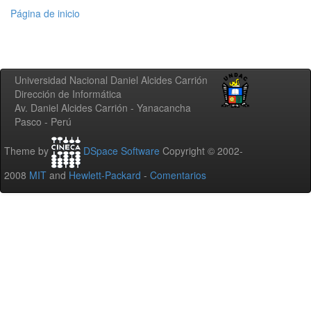
Página de inicio
Universidad Nacional Daniel Alcides Carrión
Dirección de Informática
Av. Daniel Alcides Carrión - Yanacancha
Pasco - Perú
Theme by
DSpace Software
Copyright © 2002-
2008
MIT
and
Hewlett-Packard
-
Comentarios