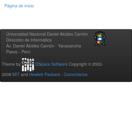
Página de inicio
Universidad Nacional Daniel Alcides Carrión
Dirección de Informática
Av. Daniel Alcides Carrión - Yanacancha
Pasco - Perú
Theme by
DSpace Software
Copyright © 2002-
2008
MIT
and
Hewlett-Packard
-
Comentarios