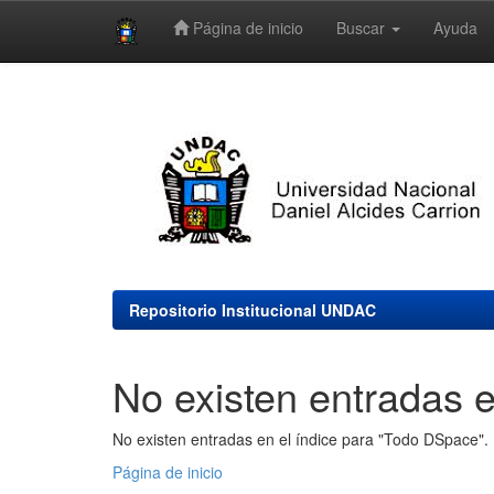
Página de inicio
Buscar
Ayuda
Skip
navigation
Repositorio Institucional UNDAC
No existen entradas e
No existen entradas en el índice para "Todo DSpace".
Página de inicio