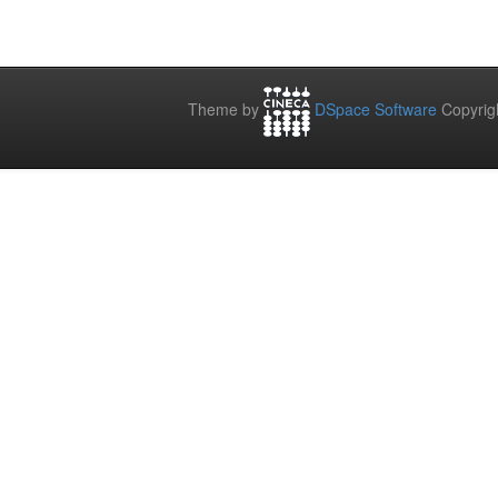
Theme by
DSpace Software
Copyrig