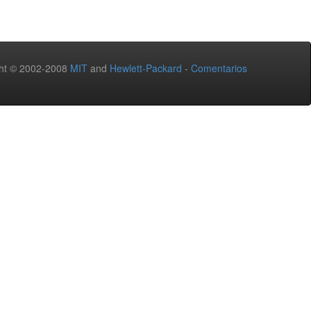
ht © 2002-2008
MIT
and
Hewlett-Packard
-
Comentarios