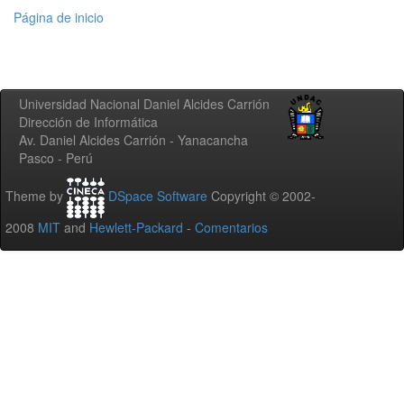
Página de inicio
Universidad Nacional Daniel Alcides Carrión
Dirección de Informática
Av. Daniel Alcides Carrión - Yanacancha
Pasco - Perú
Theme by
DSpace Software
Copyright © 2002-
2008
MIT
and
Hewlett-Packard
-
Comentarios