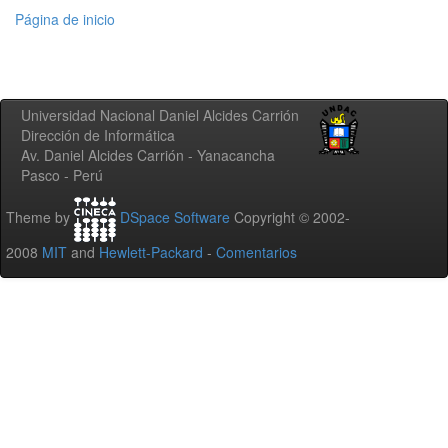
Página de inicio
Universidad Nacional Daniel Alcides Carrión
Dirección de Informática
Av. Daniel Alcides Carrión - Yanacancha
Pasco - Perú
Theme by
DSpace Software
Copyright © 2002-
2008
MIT
and
Hewlett-Packard
-
Comentarios